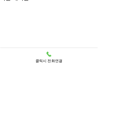
클릭시 전화연결
댓글
댓글을 입력하세요.
출장스웨디시 – 하루의 피
강남에서 누리는 